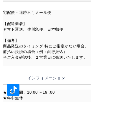
在庫状況により、
だけます。

お取り寄せまたは、オーダー対応
宅配便・追跡不可メール便

となる場合がございます。
【スマホ決済】

・PayPay

その際は発送までお時間をいただ
【配送業者】 

・メルペイ

く場合がございますので予めご了
ヤマト運送、佐川急便、日本郵便

承ください。
【Alipay】

【備考】

Alipay（アリペイ）でのお支払いに対応しており
商品発送のタイミング 特にご指定がない場合、
ます。

材質変更のオーダー対応も可能で
前払い決済の場合（例：銀行振込）

⇒ご入金確認後、２営業日に発送いたします。

す。お気軽にご相談ください。
【Pay-easy（ペイジー）】

インターネットバンキング・ATMからのお支払
上記以外の決済の場合（例：クレジットカー
いが可能です。

ド）

インフォメーション
⇒ご注文確認後、２営業日に発送いたします。

【銀行振込】

指定口座へのお振込みにてお支払いいただけま
※前払い決済の場合は、お客様のご入金タイミ
★営業時間：10:00 ～19 :00

す。

ングにより、お届け予定日が前後することがご
★年中無休

※振込手数料はお客様負担となります。

ざいます。

※お問い合わせには2営業日以内に返答します。

・楽天銀行

【配送】

　第四営業支店（254）

※交通渋滞、天候の悪化などにより、稀にご指
※営業時間外のお問い合わせに関しては翌営業
　普通 7318792

定いただいた時間に配達できないことがござい
日の受付となります。

ます。あらかじめご了承下さい。
