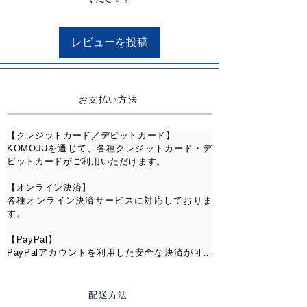
ユニセックスでお使いいただける
レビューを投稿
デザインなので、ペアリングとし
てもおすすめです。
【仕様】
お支払い方法
ストーン
：CZ（ジルコニア）
素材
：真鍮
【クレジットカード／デビットカード】

カラー
：Silver ／ Rose gold
KOMOJUを通じて、各種クレジットカード・デ
ビットカードがご利用いただけます。

【サイズ】
【オンライン決済】

7号／8号／9号
各種オンライン決済サービスに対応しておりま
す。

※在庫なしの場合でも自社工場に
【PayPal】

て製作・お取り寄せ可能です。ご
PayPalアカウントを利用した安全な決済が可能
希望の方はお問い合わせくださ
です。

い。
【コンビニ決済】

配送方法
全国のコンビニエンスストアにてお支払いいた