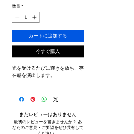
数量
*
カートに追加する
今すぐ購入
光を受けるたびに輝きを放ち、存
在感を演出します。
シンプルながらも大胆なデザイン
は、普段のコーディネートを一気
に格上げ。
ファッションリングとしてはもち
まだレビューはありません
ろん、特別な日のアクセサリーや
最初のレビューを書きませんか？ あ
大切な方へのギフトにも最適で
なたのご意見・ご要望をぜひ共有して
す。
ください。