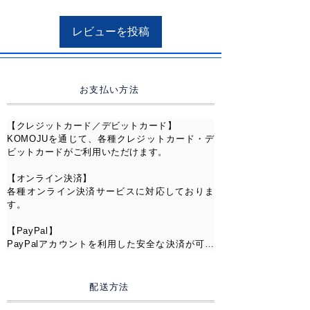
時に叶える唯一無二のシルエット
です。
レビューを投稿
中央のクッションカットモアサナ
イトは、角が丸くカットされた柔
らかなフォルムの中に、
ラウンドとも異なる独特のやさし
お支払い方法
い輝きを宿しています。
そこを取り囲むスクエアハローの
【クレジットカード／デビットカード】

パヴェストーンが中央石をより大
KOMOJUを通じて、各種クレジットカード・デ
きく・より華やかに見せ、耳元に
ビットカードがご利用いただけます。

圧倒的な存在感をもたらします。
【オンライン決済】

結婚式・パーティー・記念日・誕
各種オンライン決済サービスに対応しておりま
生日 / 特別なシーンに相応しい輝
す。

きを、耳元に。でも実は、普段使
【PayPal】

いでも「それどこの？」と必ず聞
PayPalアカウントを利用した安全な決済が可能
かれる、そんな万能ピアスです。
です。

——-
【コンビニ決済】

配送方法
全国のコンビニエンスストアにてお支払いいた
【仕様】
だけます。
