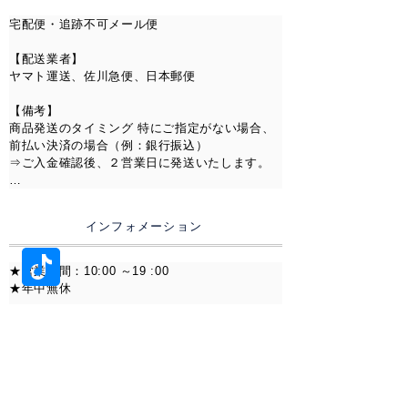
ストーン
：VVS Moissanite
宅配便・追跡不可メール便

素材
：S925
【スマホ決済】

・PayPay

カラー
：Silver / Gold /
【配送業者】 

・メルペイ

Rosegold
ヤマト運送、佐川急便、日本郵便

【Alipay】

【備考】

⸻
Alipay（アリペイ）でのお支払いに対応しており
商品発送のタイミング 特にご指定がない場合、
ます。

前払い決済の場合（例：銀行振込）

⇒ご入金確認後、２営業日に発送いたします。

⸻
【Pay-easy（ペイジー）】

◆ GRA認定モデル
インターネットバンキング・ATMからのお支払
上記以外の決済の場合（例：クレジットカー
・GRA品質保証カード付属
いが可能です。

ド）

インフォメーション
・シリアル管理
⇒ご注文確認後、２営業日に発送いたします。

【銀行振込】

・高品質モアサナイト使用
指定口座へのお振込みにてお支払いいただけま
※前払い決済の場合は、お客様のご入金タイミ
★営業時間：10:00 ～19 :00

・長期保証対応
す。

ングにより、お届け予定日が前後することがご
★年中無休

※振込手数料はお客様負担となります。

信頼性を重視する方にも選ばれる
ざいます。

安心設計.
※お問い合わせには2営業日以内に返答します。

・楽天銀行

【配送】

⸻
　第四営業支店（254）

※交通渋滞、天候の悪化などにより、稀にご指
※営業時間外のお問い合わせに関しては翌営業
　普通 7318792

定いただいた時間に配達できないことがござい
日の受付となります。

※本製品は数量を限定してお取り
ます。あらかじめご了承下さい。

・みずほ銀行

扱いしております．