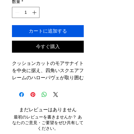
数量
*
カートに追加する
今すぐ購入
クッションカットのモアサナイト
を中央に据え、四角いスクエアフ
レームのハローパヴェが取り囲む
このデザインの完成度の高さは、
一目見ただけでわかります。
角の丸いクッション形が持つやわ
らかさと、スクエアフレームが生
まだレビューはありません
み出すシャープな輪郭が絶妙に融
最初のレビューを書きませんか？ あ
合し、
なたのご意見・ご要望をぜひ共有して
「可愛い」と「かっこいい」を同
ください。