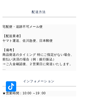
です。

に違う、立体的で建築美すら感じ
【コンビニ決済】

させる構造美。それでいて着け心
配送方法
全国のコンビニエンスストアにてお支払いいた
地は軽やか。「豪華なのに重くな
だけます。

い」—それがスプリットシャンク
宅配便・追跡不可メール便

の持つ、唯一無二の魅力です。
【スマホ決済】

・PayPay

【配送業者】 

・メルペイ

——-
ヤマト運送、佐川急便、日本郵便

【仕様】
【Alipay】

【備考】

ストーン
：VVS Moissanite
Alipay（アリペイ）でのお支払いに対応しており
商品発送のタイミング 特にご指定がない場合、
ます。

素材
：S925
前払い決済の場合（例：銀行振込）

⇒ご入金確認後、２営業日に発送いたします。

カラー
：Silver
【Pay-easy（ペイジー）】

⸻
インターネットバンキング・ATMからのお支払
上記以外の決済の場合（例：クレジットカー
◆
GRA認定モデル
いが可能です。

ド）

インフォメーション
・GRA品質保証カード付属
⇒ご注文確認後、２営業日に発送いたします。

【銀行振込】

・シリアル管理
指定口座へのお振込みにてお支払いいただけま
※前払い決済の場合は、お客様のご入金タイミ
★営業時間：10:00 ～19 :00

・高品質モアサナイト使用
す。

ングにより、お届け予定日が前後することがご
★年中無休

※振込手数料はお客様負担となります。

・長期保証対応
ざいます。

信頼性を重視する方にも選ばれる
※お問い合わせには2営業日以内に返答します。

・楽天銀行
