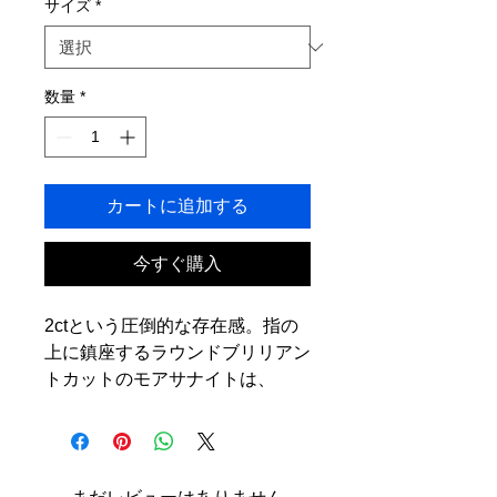
サイズ
*
数量
*
カートに追加する
今すぐ購入
2ctという圧倒的な存在感。指の
上に鎮座するラウンドブリリアン
トカットのモアサナイトは、
光を受けるたびに部屋中を輝かせ
るほどの眩しさで弾けます。
58面のファセットが計算し尽く
された角度で光を反射するラウン