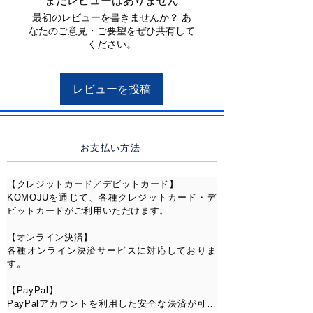
まだレビューはありません
ドブリリアントは、科学的に「最
最初のレビューを書きませんか？ あ
も輝くカット」として証明されて
なたのご意見・ご要望をぜひ共有して
おり、
ください。
その輝きは天然ダイヤモンドをも
超える屈折率1.65によってさらに
レビューを投稿
増幅されます。
そしてこのリングを特別にしてい
るのが、スプリットシャンク（二
又バンド）デザイン。
お支払い方法
バンドが中央石に向かって二手に
分かれて伸びるこの構造は、中央
【クレジットカード／デビットカード】

石をより高く・より大きく・より
KOMOJUを通じて、各種クレジットカード・デ
印象的に見せる視覚効果を持ちま
ビットカードがご利用いただけます。

す。さらに二本のバンドそれぞれ
【オンライン決済】

にパヴェストーンをあしらうこと
各種オンライン決済サービスに対応しておりま
で、指全体を光の帯で包み込み、
す。

どの角度から見ても「息をのむ美
【PayPal】

しさ」を実現しています。
PayPalアカウントを利用した安全な決済が可能
シンプルな一本バンドとは明らか