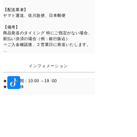
在庫状況により、
【スマホ決済】

・PayPay

お取り寄せまたは、オーダー対応
【配送業者】 

・メルペイ

となる場合がございます。
ヤマト運送、佐川急便、日本郵便

その際は発送までお時間をいただ
【Alipay】

【備考】

く場合がございますので予めご了
Alipay（アリペイ）でのお支払いに対応しており
商品発送のタイミング 特にご指定がない場合、
ます。

承ください。
前払い決済の場合（例：銀行振込）

⇒ご入金確認後、２営業日に発送いたします。

【Pay-easy（ペイジー）】

材質変更のオーダー対応も可能で
インターネットバンキング・ATMからのお支払
上記以外の決済の場合（例：クレジットカー
す。お気軽にご相談ください。
いが可能です。

ド）

インフォメーション
⇒ご注文確認後、２営業日に発送いたします。

【銀行振込】

指定口座へのお振込みにてお支払いいただけま
※前払い決済の場合は、お客様のご入金タイミ
★営業時間：10:00 ～19 :00

す。

ングにより、お届け予定日が前後することがご
★年中無休

※振込手数料はお客様負担となります。

ざいます。

※お問い合わせには2営業日以内に返答します。

・楽天銀行

【配送】

　第四営業支店（254）

※交通渋滞、天候の悪化などにより、稀にご指
※営業時間外のお問い合わせに関しては翌営業
　普通 7318792

定いただいた時間に配達できないことがござい
日の受付となります。

ます。あらかじめご了承下さい。

・みずほ銀行

【所在地】

　浦和支店（541）

〒335-0001

　普通 3121363
