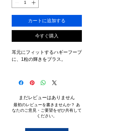
カートに追加する
今すぐ購入
耳元にフィットするハギーフープ
に、1粒の輝きをプラス。
フープの存在感とソリティアの上
品さを両立した、使いやすい万能
デザインです。
まだレビューはありません
シンプルなのに“ちゃんと映え
最初のレビューを書きませんか？ あ
る”ので、デイリーからナイトま
なたのご意見・ご要望をぜひ共有して
で幅広く活躍します。
ください。
本商品は
GRA認定
モデル。