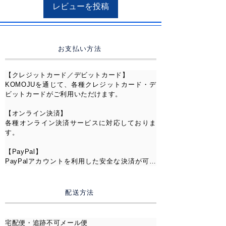
レビューを投稿
品質保証カード付きで安心してご
使用いただけます。
Silver Foxでは、
お支払い方法
すべてのモアサナイトにVVSグ
レードを使用しています。
【クレジットカード／デビットカード】

KOMOJUを通じて、各種クレジットカード・デ
【仕様】
ビットカードがご利用いただけます。

地金：S925
【オンライン決済】

石：VVS Moissanite
各種オンライン決済サービスに対応しておりま
す。

【サイズ】
【PayPal】

5.0ｍｍ*5.0ｍｍ
PayPalアカウントを利用した安全な決済が可能
です。

※在庫なしの場合も自社工場にて
【コンビニ決済】

製作・お取り寄せ可能です。ご希
配送方法
全国のコンビニエンスストアにてお支払いいた
望の方はお問い合わせください。
だけます。

宅配便・追跡不可メール便
